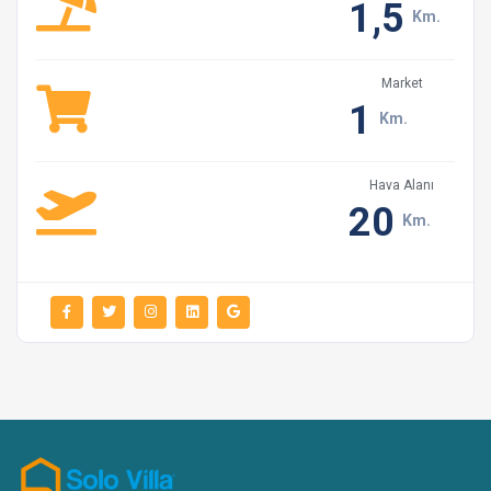
1,5
Çöplerimizi biriktirmeyip bölgede bulunan en yakın
Km.
çöp konteynırlarına veya çöp kutularına atmanızı rica
ederiz. Böylece çevremizi temiz tutmuş ve kirlilikten
Market
korumuş oluyoruz.
1
Km.
Villaların tamamında yaklaşık 160 litrelik güneş
enerjisi ile ısınan sıcak su tankı bulunmaktadır. Adil
Hava Alanı
kullanımın dışında aşırı sıcak su tüketiminden dolayı sıcak
20
Km.
suyun kalmamasından kaynaklanan problemlerden
sorumlu olmadığımızı hatırlatmak isteriz.
Kuvvetli rüzgar ve yağmurda şemsiyelerinizi
kapatmanızı rica ederiz.
Villalarımızda düzenli olarak haşere ilaçlaması
yapılmaktadır. Fakat yine de doğal yaşam sürprizleri
(sinek, böcek, arı, vb.) ile karşılaşabilirsiniz. Gün içerisinde
bahçedeki görevlimizden bu konuda destek rica
edebilirsiniz.