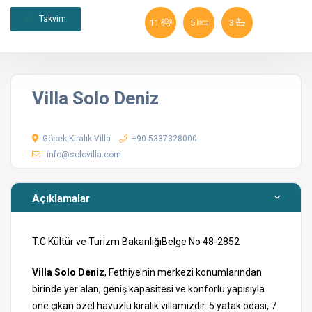
Takvim
11
5
3
Villa Solo Deniz
Göcek Kiralık Villa
+90 5337328000
info@solovilla.com
Açıklamalar
T.C Kültür ve Turizm BakanlığıBelge No 48-2852
Villa Solo Deniz
, Fethiye’nin merkezi konumlarından
birinde yer alan, geniş kapasitesi ve konforlu yapısıyla
öne çıkan özel havuzlu kiralık villamızdır. 5 yatak odası, 7