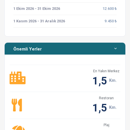
1 Ekim 2026 - 31 Ekim 2026
12.600 ₺
Evlerimiz tatil amaçlıdır. Parti gibi kalabalık etkinlikler
için kullanılmamaktadır.
1 Kasım 2026 - 31 Aralık 2026
9.450 ₺
Ancak özel günlerinizde komşu villamızda misafirlerimiz
yoksa sizlere yardımcı olmak isteriz.
Önemli Yerler
Bölgenin alt yapısından kaynaklı nedenlerden dolayı,
elektrikli ev aletlerinin aynı anda çalıştırılmamasına özen
gösterilmelidir. Enerji tasarrufu gereği evden dışarı
En Yakın Merkez
çıkıldığında klimaların kapatıldığından emin olunuz. Aksi
1,5
durumda diğer villa misafirlerimiz de olası bir elektrik
Km.
kesintisine maruz kalabileceklerdir.
Restoran
Minik dostlarımızı seviyoruz..Ancak peyzaj ve ev
1,5
içerisi onların konaklamalarına uygun olmadığı için, aksi
Km.
belirtilmedikçe villalarımıza evcil hayvan kabul
edemiyoruz.
Plaj