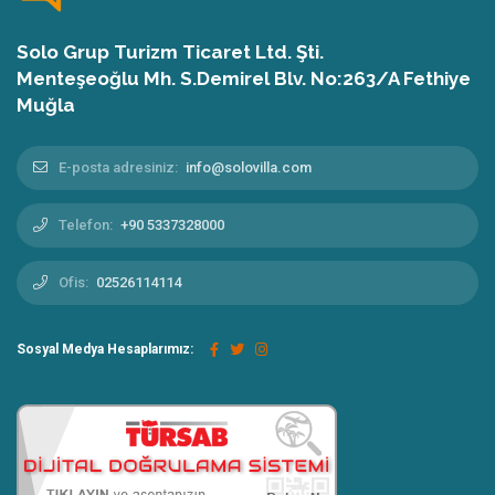
Tekstil ürünlerini (havlu, çarşaf vs.) ve villa
Solo Grup Turizm Ticaret Ltd. Şti.
ekipmanlarını evinizdeki gibi temiz ve dikkatli
Menteşeoğlu Mh. S.Demirel Blv. No:263/A Fethiye
kullanmanızı rica ederiz. Lütfen banyo havlularını plaj
Muğla
havlusu gibi kullanmayınız(şezlong üzerinde
kullanmayınız.)
E-posta adresiniz:
info@solovilla.com
Villalarımız siz değerli müşterilerimiz için
Telefon:
+90 5337328000
bölgemizde bulunan en iyi temizlik firması tarafından
temizlenmekte ve siz değerli müşterilerimize temiz bir
Ofis:
02526114114
şekilde teslim edilmektedir.
Ekstra temizlik ve nevresim değişimi istediğiniz
Sosyal Medya Hesaplarımız:
durumunda ücrete tabi olarak yapılır.
Villa girişlerinde sizlerden bir miktar depozito
alınmaktadır. Villadan çıkışta yapılan kontrollerde
herhangi bir zayi olmadığı tespit edildikten sonra çıkışta