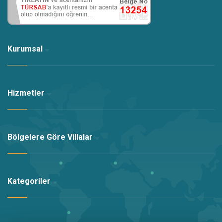
bu ücret sizlere tekrar iade edilmektedir. Depozito üzeri
büyük hasarlar, bedeli tarafımızdan fatura gösterilmek
kaydı ile tarafınızdan talep edilebilir.
Konaklamanızda ihtiyacınız olan sorun ve
Kurumsal
ihtiyaçlarınıza yardımcı olabilmek için mesai saatleri
içerisinde görevlimiz bulunmaktadır. Herhangi bir
problem oluşması durumunda veya herhangi bir sorunuz
Hizmetler
olması durumunda mesai saatleri içinde görevli
arkadaşlarımızı arayarak yardım isteyebilirsiniz.
Bölgelere Göre Villalar
Talebiniz doğrultusunda temizliği tedarik eden firmalar
tarafından bebek yatağı ve mama sandalyesi kiralanmaktadır.
Siz değerli misafirlerimizi en iyi şekilde ağırlamak ve
Kategoriler
mükemmel bir tatil geçirebilmenizi sağlamak için
konaklamanızda ihtiyaç duyabileceğiniz tüm detayları
düşündük.