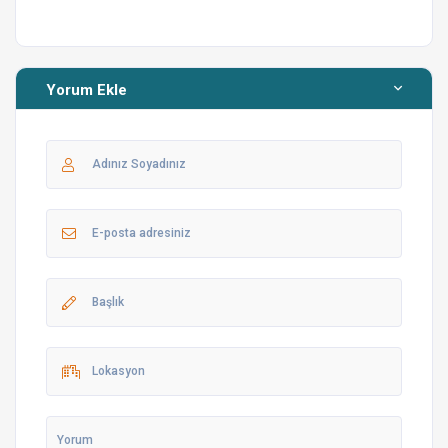
Yapılabilecek Faaliyetler ve Gezilebilecek Yerler
Fethiye’de yapılabilecek faaliyetler, aktiviteler, gezilip
Yorum Ekle
görülecek yerler ile ilgili olarak temsilcimizden veyahut
sizler için özel olarak hizmet veren Yerel Rehber
Çalışanlarımızdan bilgi ve biletleme konusunda yardım
alabilirsiniz. Sizler için hazırlanmış olan tanıtım
videomuzu izleyebilirsiniz
link'e tıklayarak
.
Kiralamanın dışında, Acentecilik hizmetlerini Solo Plus
Travel Agency olarak veren Solo Villanın sağladığı
hizmetlere
www.soloplustravel.com
adresinden de
ulaşabilirsiniz. 13254 Belge numaralı, kayıtlı Seyahat
acentesi olan Solo Plus Travel Agency Solo Grup
şirketlerindendir ve önceliği Solo Villa misafirleridir.
Kendi kendimin rehberiyim diyen macera sevenlerden
iseniz, sizler için hazırlamış olduğumuz ve aşağıda