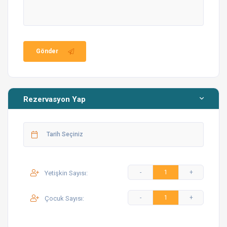
linklerini paylaştığımız haritalara ulaşabilirsiniz
Gönder
Fethiye’deki Koylar ve Plajlar
Fethiye’de gezilecek yerler
Rezervasyon Yap
Restoran ve eğlence yerleri
Yetişkin Sayısı:
Dikkat Etmeniz Gerekenler
Çocuk Sayısı:
Daha detaylı bilgi için
linke tıklayarak
villa kullanım
kılavuzunu inceleyebilirsiniz.