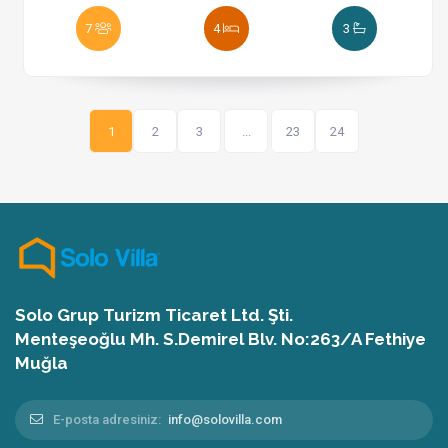
7
4
3
1
2
3
...
23
24
Solo Grup Turizm Ticaret Ltd. Şti.
Menteşeoğlu Mh. S.Demirel Blv. No:263/A Fethiye
Muğla
E-posta adresiniz:
info@solovilla.com