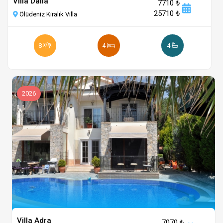
Villa Dalia
7710 ₺
25710 ₺
Ölüdeniz Kiralık Villa
8
4
4
2026
Villa Adra
7070 ₺