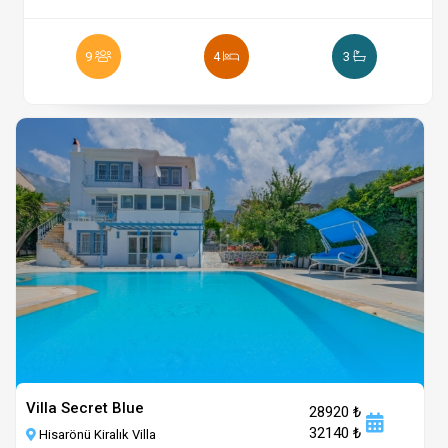
9
4
3
Villa Secret Blue
28920 ₺
32140 ₺
Hisarönü Kiralık Villa