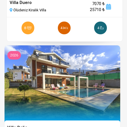
Villa Duero
7070 ₺
25710 ₺
Ölüdeniz Kiralık Villa
8
4
4
2026