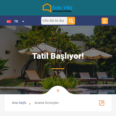
TR
Tatil Başlıyor!
Ana Sayfa
Arama Sonuçları