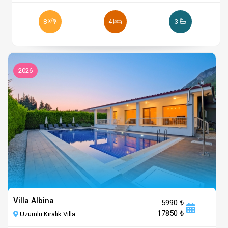
8
4
3
2026
Villa Albina
5990 ₺
17850 ₺
Üzümlü Kiralık Villa