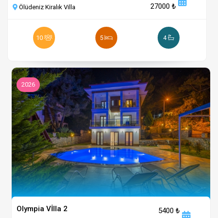
27000 ₺
Ölüdeniz Kiralık Villa
10
5
4
2026
Olympia Vİlla 2
5400 ₺