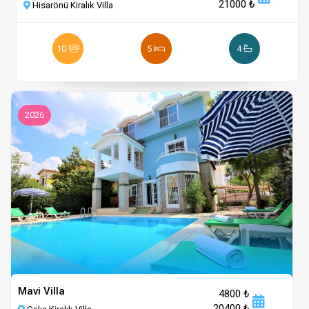
21000 ₺
Hisarönü Kiralık Villa
10
5
4
2026
Mavi Villa
4800 ₺
20400 ₺