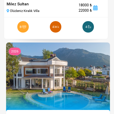
Milez Sultan
18000 ₺
22000 ₺
Ölüdeniz Kiralık Villa
8
4
4
2026