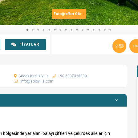
Fotoğrafları Gör
FIYATLAR
2
1
Göcek Kiralık Villa
+90 5337328000
info@solovilla.com
n bölgesinde yer alan, balayı çiftleri ve çekirdek aileler için