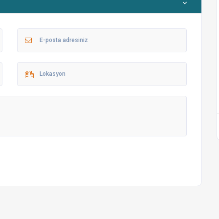
lecek yerler
nce yerleri
avuzunu inceleyebilirsiniz.
 için bazı bilgileri paylaşmanın önemli olduğunu düşünüyoruz.
onel firmalar tarafından yapılmaktadır.