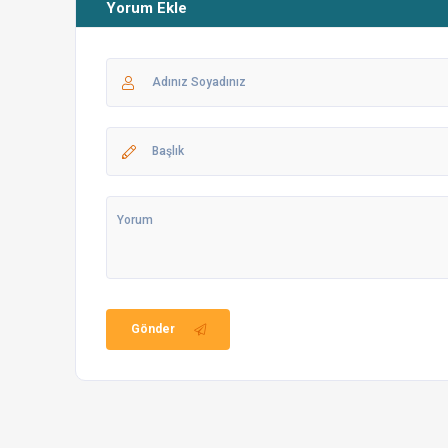
Yorum Ekle
Fethiye’de gezi
Restoran ve eğle
Dikkat Etmeniz Gerekenler
Daha detaylı bilgi için
linke tıklayarak
villa kullanım kıl
Siz değerli misafirlerimize daha iyi hizmet verebilmek
Gönder
Villa Giriş Saati: 16:00 / Villa Çıkış Saati: 10:00
Havuz ve bahçe bakımı bölgemizde bulunan profesy