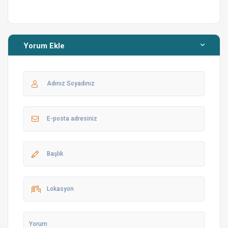
linklerini paylaştığımız haritalara ulaşabilirsiniz
Yorum Ekle
Fethiye’deki Koylar ve Plajlar
Fethiye’de gezilecek yerler
Restoran ve eğlence yerleri
Dikkat Etmeniz Gerekenler
Daha detaylı bilgi için
linke tıklayarak
villa kullanım
kılavuzunu inceleyebilirsiniz.