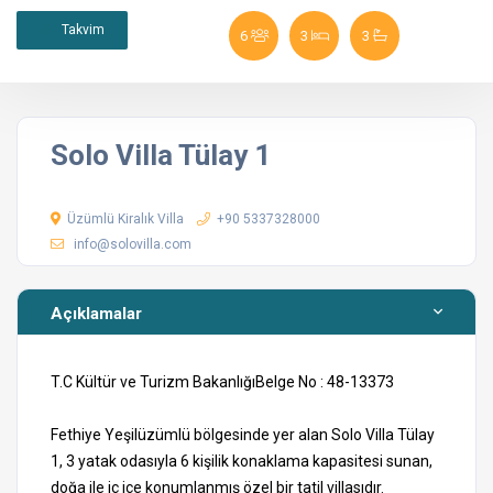
Takvim
6
3
3
Solo Villa Tülay 1
Üzümlü Kiralık Villa
+90 5337328000
info@solovilla.com
Açıklamalar
T.C Kültür ve Turizm BakanlığıBelge No : 48-13373
Fethiye Yeşilüzümlü bölgesinde yer alan Solo Villa Tülay
1, 3 yatak odasıyla 6 kişilik konaklama kapasitesi sunan,
doğa ile iç içe konumlanmış özel bir tatil villasıdır.