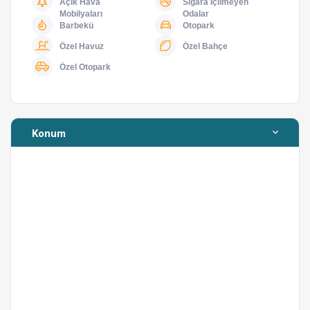
Açık Hava
Sigara İçilmeyen
Yapılabilecek Faaliyetler ve Gezilebilecek Yerler
Mobilyaları
Odalar
Barbekü
Otopark
Özel Havuz
Özel Bahçe
Fethiye’de yapılabilecek faaliyetler, aktiviteler, gezilip
Özel Otopark
görülecek yerler ile ilgili olarak temsilcimizden veyahut
sizler için özel olarak hizmet veren Yerel Rehber
Çalışanlarımızdan bilgi ve biletleme konusunda yardım
alabilirsiniz. Sizler için hazırlanmış olan tanıtım
Konum
videomuzu izleyebilirsiniz
link'e tıklayarak
.
Kiralamanın dışında, Acentecilik hizmetlerini Solo Plus
Travel Agency olarak veren Solo Villanın sağladığı
hizmetlere
www.soloplustravel.com
adresinden de
ulaşabilirsiniz. 13254 Belge numaralı, kayıtlı Seyahat
acentesi olan Solo Plus Travel Agency Solo Grup
şirketlerindendir ve önceliği Solo Villa misafirleridir.
Kendi kendimin rehberiyim diyen macera sevenlerden
iseniz, sizler için hazırlamış olduğumuz ve aşağıda