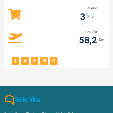
Market
Tekstil ürünlerini (havlu, çarşaf vs.) ve villa
3
ekipmanlarını evinizdeki gibi temiz ve dikkatli
Km.
kullanmanızı rica ederiz. Lütfen banyo havlularını plaj
havlusu gibi kullanmayınız(şezlong üzerinde
Hava Alanı
kullanmayınız.)
58,2
Km.
Villalarımız siz değerli müşterilerimiz için
bölgemizde bulunan en iyi temizlik firması tarafından
temizlenmekte ve siz değerli müşterilerimize temiz bir
şekilde teslim edilmektedir.
Ekstra temizlik ve nevresim değişimi istediğiniz
durumunda ücrete tabi olarak yapılır.
Villa girişlerinde sizlerden bir miktar depozito
alınmaktadır. Villadan çıkışta yapılan kontrollerde
herhangi bir zayi olmadığı tespit edildikten sonra çıkışta