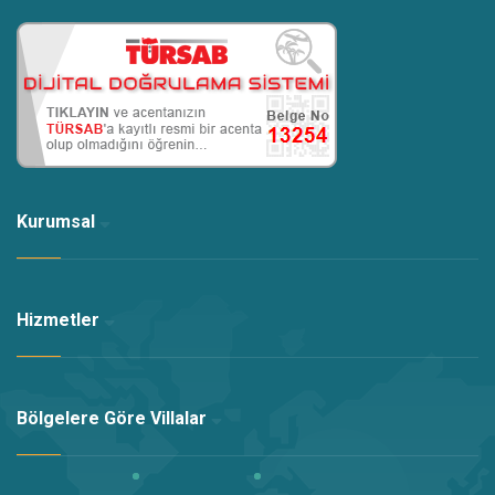
Talebiniz doğrultusunda temizliği tedarik eden firmalar
tarafından bebek yatağı ve mama sandalyesi kiralanmaktadır.
Siz değerli misafirlerimizi en iyi şekilde ağırlamak ve
mükemmel bir tatil geçirebilmenizi sağlamak için
konaklamanızda ihtiyaç duyabileceğiniz tüm detayları
düşündük.
Kurumsal
Öneri ve görüşlerinizi bizimle paylaşmanız bizi mutlu
eder.
Anlayışınız için teşekkür ederiz.. İyi tatiller dileriz.
Hizmetler
Bölgelere Göre Villalar