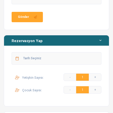
Restoran ve eğlence yerleri
Gönder
Dikkat Etmeniz Gerekenler
Daha detaylı bilgi için
linke tıklayarak
villa kullanım
Rezervasyon Yap
kılavuzunu inceleyebilirsiniz.
Siz değerli misafirlerimize daha iyi hizmet verebilmek
için bazı bilgileri paylaşmanın önemli olduğunu
düşünüyoruz.
Yetişkin Sayısı:
Villa Giriş Saati: 16:00 / Villa Çıkış Saati: 10:00
Havuz ve bahçe bakımı bölgemizde bulunan
Çocuk Sayısı:
profesyonel firmalar tarafından yapılmaktadır.
Misafirlere açığız, ancak bilgimiz olmadan
misafirinizin konaklamasına izin verilemez; zira