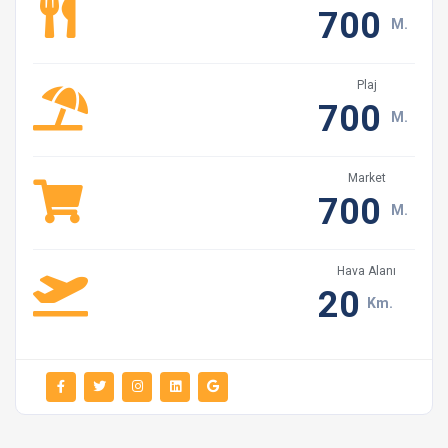
Kuvvetli rüzgar ve yağmurda şemsiyelerinizi
700
M.
kapatmanızı rica ederiz.
Villalarımızda düzenli olarak haşere ilaçlaması
Plaj
yapılmaktadır. Fakat yine de doğal yaşam sürprizleri
700
M.
(sinek, böcek, arı, vb.) ile karşılaşabilirsiniz. Gün içerisinde
bahçedeki görevlimizden bu konuda destek rica
edebilirsiniz.
Market
700
M.
Tekstil ürünlerini (havlu, çarşaf vs.) ve villa
ekipmanlarını evinizdeki gibi temiz ve dikkatli
kullanmanızı rica ederiz. Lütfen banyo havlularını plaj
Hava Alanı
20
havlusu gibi kullanmayınız(şezlong üzerinde
Km.
kullanmayınız.)
Villalarımız siz değerli müşterilerimiz için
bölgemizde bulunan en iyi temizlik firması tarafından
temizlenmekte ve siz değerli müşterilerimize temiz bir