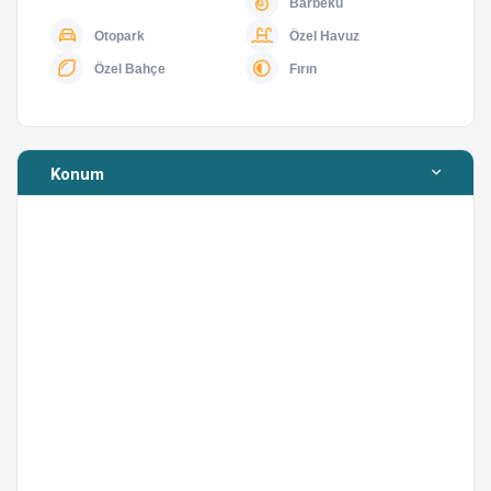
Barbekü
zamanda Fethiye’nin doğal güzelliklerine ve çevredeki
Otopark
Özel Havuz
popüler noktalara ulaşım açısından avantaj sunmaktadır.
Özel Bahçe
Fırın
Doğa ve konforu bir arada yaşamak isteyen
misafirlerimiz için hazırlanan Villa Cem’de keyifli, huzurlu
ve unutulmaz bir tatil sizleri bekliyor.
Konum
Yapılabilecek Faaliyetler ve Gezilebilecek Yerler
Fethiye’de yapılabilecek faaliyetler, aktiviteler, gezilip
görülecek yerler ile ilgili olarak temsilcimizden veyahut
sizler için özel olarak hizmet veren Yerel Rehber
Çalışanlarımızdan bilgi ve biletleme konusunda yardım
alabilirsiniz. Sizler için hazırlanmış olan tanıtım
videomuzu izleyebilirsiniz
link'e tıklayarak
.