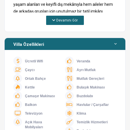
yaşam alanları ve keyifli dış mekânıyla hem aileler hem
de arkadaş grupları için unutulmaz bir tatil imkânı
sunmaktadır.
Devamını Gör
Geniş ve ferah kullanım alanına sahip Villa Cem, şehrin
kalabalığından uzaklaşıp sakinlik arayan misafirlerimiz
Villa Özellikleri
için ideal seçeneklerden biridir. Özenle dekore edilmiş
salonu, tam donanımlı mutfağı ve konforlu yatak odaları
sayesinde evinizin rahatlığını tatil boyunca
Ücretli Wifi
Veranda
hissedebilirsiniz.
Çaycı
Ayrı Mutfak
Villamızın size özel yüzme havuzu ve bahçe alanı gün
Ortak Bahçe
Mutfak Gereçleri
boyu keyifli vakit geçirmeniz için düşünülmüştür. Havuz
Kettle
Bulaşık Makinası
başında güneşin tadını çıkarabilir, akşam saatlerinde
Çamaşır Makinası
Buzdolabı
sevdiklerinizle birlikte açık havada huzurlu anlar
Balkon
Havlular / Çarşaflar
yaşayabilirsiniz.
Televizyon
Klima
Market, restoran ve ihtiyaç noktalarına kolay ulaşım
Açık Hava
Temizlik Hizmetleri
sağlayan konumuyla dikkat çeken Villa Cem, aynı
Mobilyaları