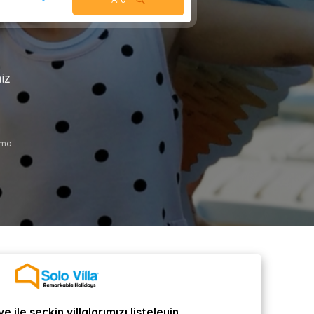
iz
ama
e ile seçkin villalarımızı listeleyin.