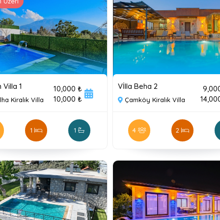
 Üzeri
Villa 1
Vİlla Beha 2
10,000 ₺
9,00
10,000 ₺
14,00
ha Kiralık Villa
Çamköy Kiralık Villa
1
1
4
2