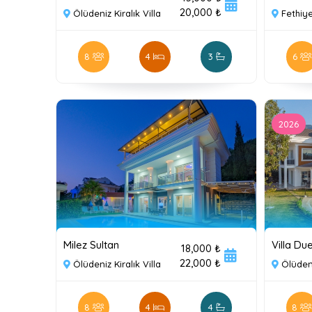
20,000 ₺
Ölüdeniz Kiralık Villa
Fethiye
8
4
3
6
2026
Milez Sultan
Villa Du
18,000 ₺
22,000 ₺
Ölüdeniz Kiralık Villa
Ölüdeni
8
4
4
8