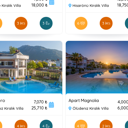
18,000 ₺
18,75
 Kiralık Villa
Hisarönü Kiralık Villa
3
3
6
3
ero
Apart Magnolia
7,070 ₺
4,00
25,710 ₺
6,00
z Kiralık Villa
Ölüdeniz Kiralık Villa
4
4
4
2