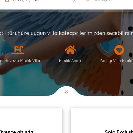
atil türünüze uygun villa kategorilerimizden seçebilirsin
el Havuzlu Kiralık Villa
Kiralık Apart
Balayı Villa Kiral
üvence altında.
Solo Exclusiv