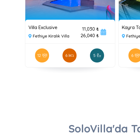
Villa Exclusive
Kayra Ta
11,030 ₺
26,040 ₺
Fethiye Kiralık Villa
Fethiye
12
6
5
6
SoloVilla'da Ta