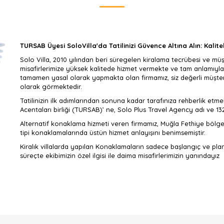
TURSAB Üyesi SoloVilla'da Tatilinizi Güvence Altına Alın: Kaliteli
Solo Villa, 2010 yılından beri süregelen kiralama tecrübesi ve müşt
misafirlerimize yüksek kalitede hizmet vermekte ve tam anlamıyla
tamamen yasal olarak yapmakta olan firmamız, siz değerli müşteril
olarak görmektedir.
Tatilinizin ilk adımlarından sonuna kadar tarafınıza rehberlik et
Acentaları birliği (TURSAB)’ ne, Solo Plus Travel Agency adı ve 1
Alternatif konaklama hizmeti veren firmamız, Muğla Fethiye bölgesi
tipi konaklamalarında üstün hizmet anlayışını benimsemiştir.
Kiralık villalarda yapılan Konaklamaların sadece başlangıç ve pl
süreçte ekibimizin özel ilgisi ile daima misafirlerimizin yanındayız