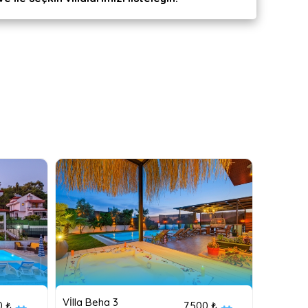
Vİlla Beha 3
0 ₺
7,500 ₺