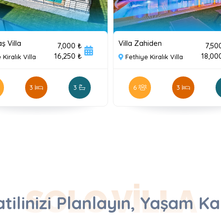
ş Villa
Villa Zahiden
7,000 ₺
7,50
16,250 ₺
18,00
 Kiralık Villa
Fethiye Kiralık Villa
3
3
6
3
SOLO VILLA
tilinizi Planlayın, Yaşam Kal