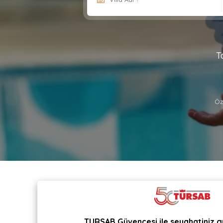
T
Öz
TURSAB Güvencesi ile seyahatiniz g