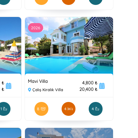
2026
Mavi Villa
 ₺
4,800 ₺
 ₺
20,400 ₺
Çalış Kiralık Villa
1
8
4
4