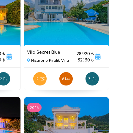
Villa Secret Blue
0 ₺
28,920 ₺
0 ₺
32,130 ₺
Hisarönü Kiralık Villa
2
12
6
3
2026