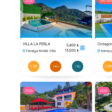
2026
100 Gün
VİLLA LA PERLA
Octagon 
5,400 ₺
13,500 ₺
Faralya Kiralık Villa
Karaçul
2
1
1
2
2026
2026