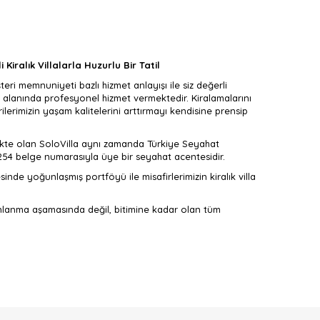
 Kiralık Villalarla Huzurlu Bir Tatil
eri memnuniyeti bazlı hizmet anlayışı ile siz değerli
 alanında profesyonel hizmet vermektedir. Kiralamalarını
erimizin yaşam kalitelerini arttırmayı kendisine prensip
mekte olan SoloVilla aynı zamanda Türkiye Seyahat
3254 belge numarasıyla üye bir seyahat acentesidir.
nde yoğunlaşmış portföyü ile misafirlerimizin kiralık villa
anlanma aşamasında değil, bitimine kadar olan tüm