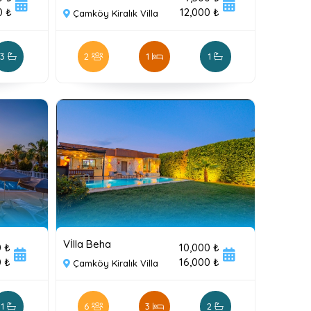
0 ₺
12,000 ₺
Çamköy Kiralık Villa
3
2
1
1
Vİlla Beha
0 ₺
10,000 ₺
0 ₺
16,000 ₺
Çamköy Kiralık Villa
1
6
3
2