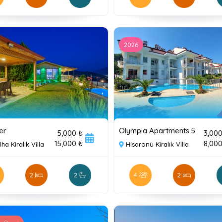
2026
er
Olympia Apartments 5
5,000 ₺
3,000
15,000 ₺
8,000
ha Kiralık Villa
Hisarönü Kiralık Villa
2
2
4
2