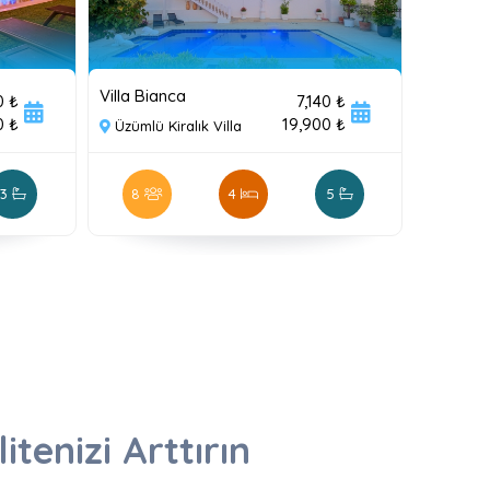
Villa Bianca
0 ₺
7,140 ₺
0 ₺
19,900 ₺
Üzümlü Kiralık Villa
3
8
4
5
itenizi Arttırın