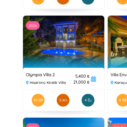
2026
Olympia Vİlla 2
Villa Env
5,400 ₺
21,000 ₺
Hisarönü Kiralık Villa
Karaçul
10
5
4
4