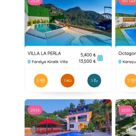
2026
100 Gün
VİLLA LA PERLA
Octagon 
5,400 ₺
13,500 ₺
Faralya Kiralık Villa
Karaçul
2
1
1
2
2026
2026