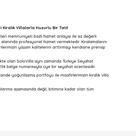
 Kiralık Villalarla Huzurlu Bir Tatil
eri memnuniyeti bazlı hizmet anlayışı ile siz değerli
 alanında profesyonel hizmet vermektedir. Kiralamalarını
erimizin yaşam kalitelerini arttırmayı kendisine prensip
mekte olan SoloVilla aynı zamanda Türkiye Seyahat
3254 belge numarasıyla üye bir seyahat acentesidir.
nde yoğunlaşmış portföyü ile misafirlerimizin kiralık villa
anlanma aşamasında değil, bitimine kadar olan tüm