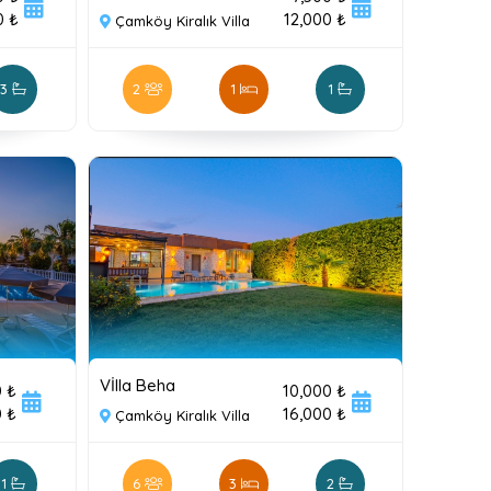
0 ₺
12,000 ₺
Çamköy Kiralık Villa
3
2
1
1
Vİlla Beha
0 ₺
10,000 ₺
0 ₺
16,000 ₺
Çamköy Kiralık Villa
1
6
3
2