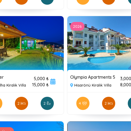
2026
er
Olympia Apartments 5
5,000 ₺
3,000
15,000 ₺
8,000
ha Kiralık Villa
Hisarönü Kiralık Villa
2
2
4
2