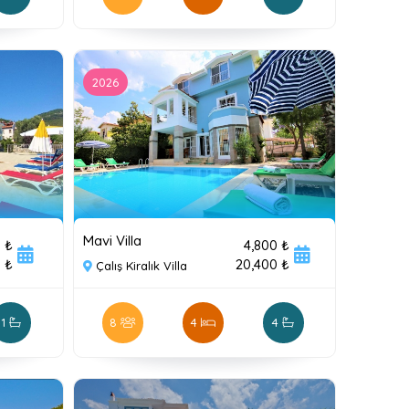
2026
Mavi Villa
 ₺
4,800 ₺
 ₺
20,400 ₺
Çalış Kiralık Villa
1
8
4
4