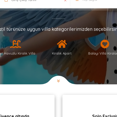
atil türünüze uygun villa kategorilerimizden seçebilirsin
el Havuzlu Kiralık Villa
Kiralık Apart
Balayı Villa Kiral
üvence altında.
Solo Exclusiv