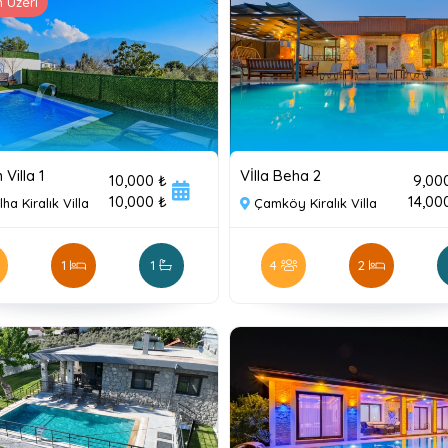
 Üzeri
Villa 1
Vİlla Beha 2
10,000 ₺
9,00
10,000 ₺
14,00
ha Kiralık Villa
Çamköy Kiralık Villa
1
1
4
2