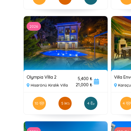
2026
Olympia Vİlla 2
Villa Env
5,400 ₺
21,000 ₺
Hisarönü Kiralık Villa
Karaçul
10
5
4
4