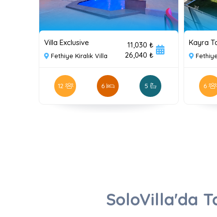
Villa Exclusive
Kayra Ta
11,030 ₺
26,040 ₺
Fethiye Kiralık Villa
Fethiye
12
6
5
6
SoloVilla'da Ta