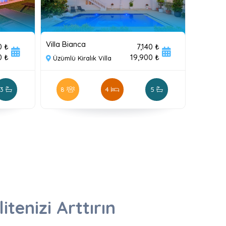
Villa Bianca
0 ₺
7,140 ₺
0 ₺
19,900 ₺
Üzümlü Kiralık Villa
3
8
4
5
itenizi Arttırın