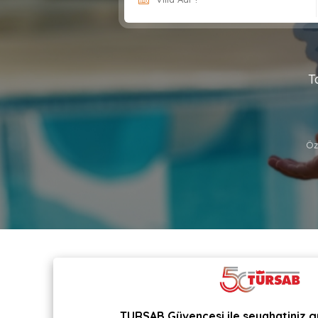
T
Öz
TURSAB Güvencesi ile seyahatiniz g