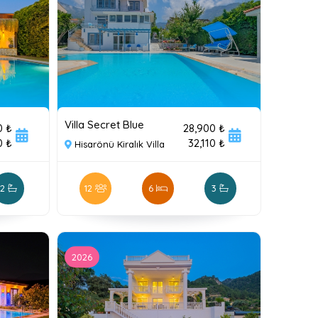
Villa Secret Blue
0 ₺
28,900 ₺
0 ₺
32,110 ₺
Hisarönü Kiralık Villa
2
12
6
3
2026