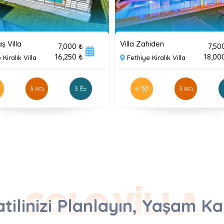
ş Villa
Villa Zahiden
7,000 ₺
7,50
16,250 ₺
18,00
 Kiralık Villa
Fethiye Kiralık Villa
3
3
6
3
SOLO VILLA
tilinizi Planlayın, Yaşam Kal