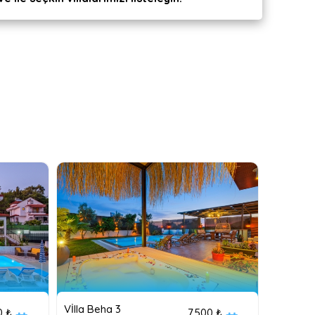
Vİlla Beha 3
0 ₺
7,500 ₺