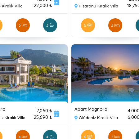
22,000 ₺
18,75
 Kiralık Villa
Hisarönü Kiralık Villa
3
3
6
3
ero
Apart Magnolia
7,060 ₺
4,00
25,690 ₺
6,00
z Kiralık Villa
Ölüdeniz Kiralık Villa
4
4
4
2