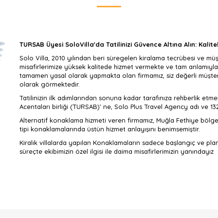
TURSAB Üyesi SoloVilla'da Tatilinizi Güvence Altına Alın: Kaliteli
Solo Villa, 2010 yılından beri süregelen kiralama tecrübesi ve müşt
misafirlerimize yüksek kalitede hizmet vermekte ve tam anlamıyla
tamamen yasal olarak yapmakta olan firmamız, siz değerli müşteril
olarak görmektedir.
Tatilinizin ilk adımlarından sonuna kadar tarafınıza rehberlik et
Acentaları birliği (TURSAB)’ ne, Solo Plus Travel Agency adı ve 1
Alternatif konaklama hizmeti veren firmamız, Muğla Fethiye bölgesi
tipi konaklamalarında üstün hizmet anlayışını benimsemiştir.
Kiralık villalarda yapılan Konaklamaların sadece başlangıç ve pl
süreçte ekibimizin özel ilgisi ile daima misafirlerimizin yanındayız