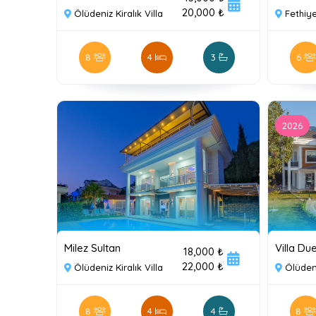
20,000 ₺
Ölüdeniz Kiralık Villa
Fethiye
8
4
3
6
2026
Milez Sultan
Villa Du
18,000 ₺
22,000 ₺
Ölüdeniz Kiralık Villa
Ölüdeni
8
4
4
8