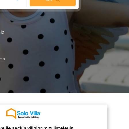
iz
ama
e ile seçkin villalarımızı listeleyin.