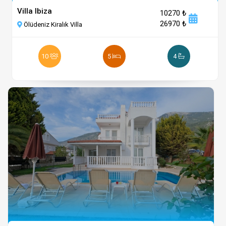
Villa Ibiza
10270 ₺
26970 ₺
Ölüdeniz Kiralık Villa
10
5
4