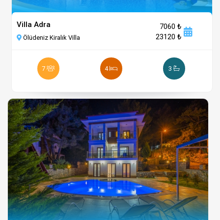
Villa Adra
7060 ₺
23120 ₺
Ölüdeniz Kiralık Villa
7
4
3