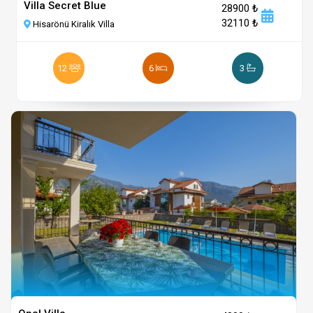
Villa Secret Blue
28900 ₺
32110 ₺
Hisarönü Kiralık Villa
12
6
3