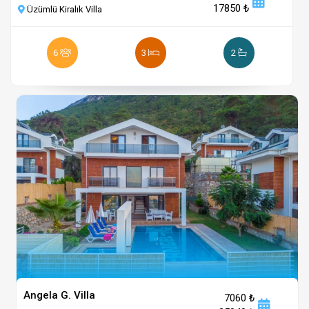
17850 ₺
Üzümlü Kiralık Villa
6
3
2
Angela G. Villa
7060 ₺