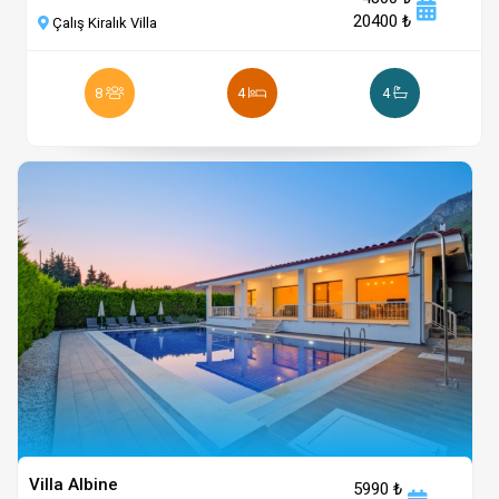
20400 ₺
Çalış Kiralık Villa
8
4
4
Villa Albine
5990 ₺