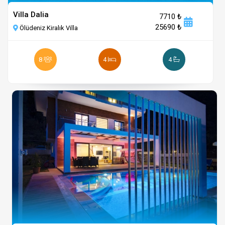
Villa Dalia
7710 ₺
25690 ₺
Ölüdeniz Kiralık Villa
8
4
4