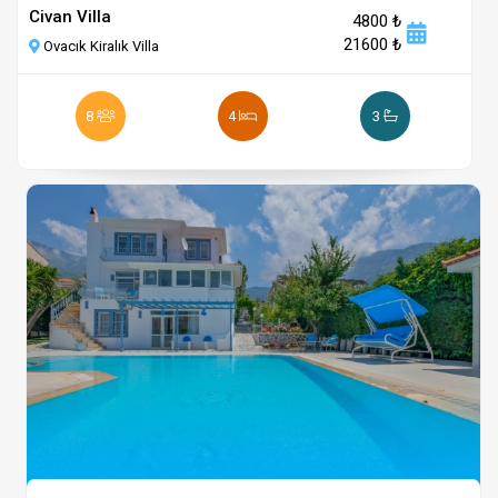
Civan Villa
4800 ₺
21600 ₺
Ovacık Kiralık Villa
8
4
3