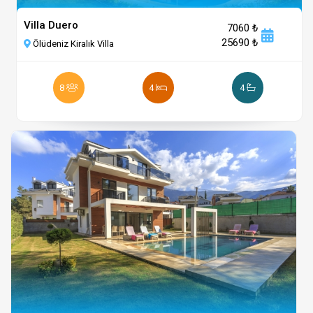
Villa Duero
7060 ₺
25690 ₺
Ölüdeniz Kiralık Villa
8
4
4