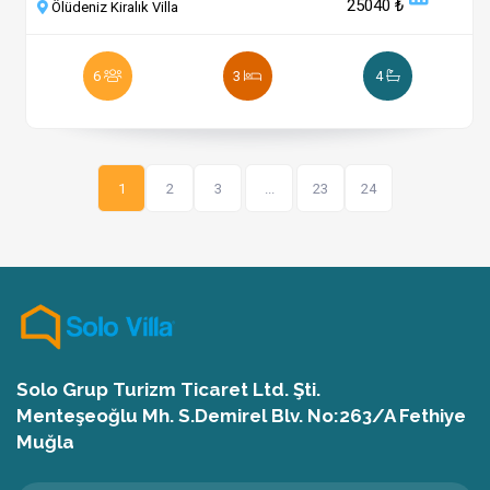
25040 ₺
Ölüdeniz Kiralık Villa
6
3
4
1
2
3
...
23
24
Solo Grup Turizm Ticaret Ltd. Şti.
Menteşeoğlu Mh. S.Demirel Blv. No:263/A Fethiye
Muğla