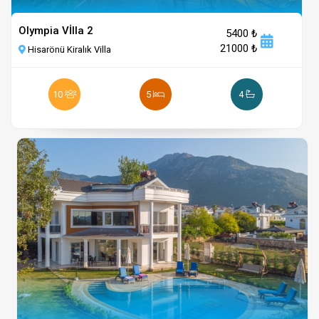
Olympia Vİlla 2
5400 ₺
21000 ₺
Hisarönü Kiralık Villa
10
5
4