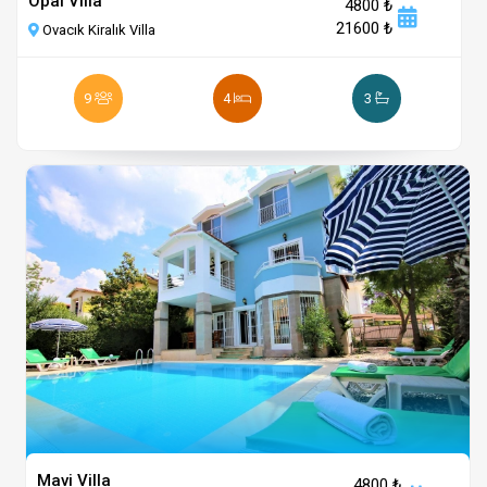
Opal Villa
4800 ₺
21600 ₺
Ovacık Kiralık Villa
9
4
3
Mavi Villa
4800 ₺