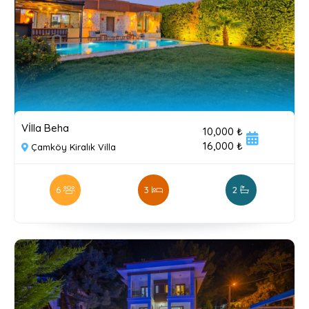
Vİlla Beha
10,000 ₺
16,000 ₺
Çamköy Kiralık Villa
6
3
2