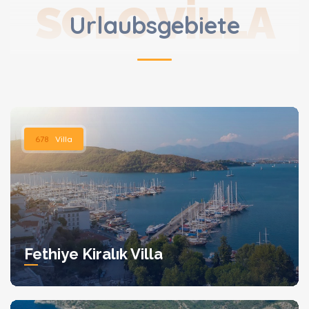
SOLO VILLA
Urlaubsgebiete
678
Villa
Fethiye Kiralık Villa