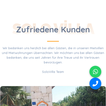
SOLO VILLA
Zufriedene Kunden
Wir bedanken uns herzlich bei allen Gästen, die in unseren Mietvillen
und Mietwohnungen übernachten. Wir möchten uns bei allen Gästen
bedanken, die uns seit Jahren für ihre Treue und ihr Vertrauen
bevorzugen.
SoloVilla Team