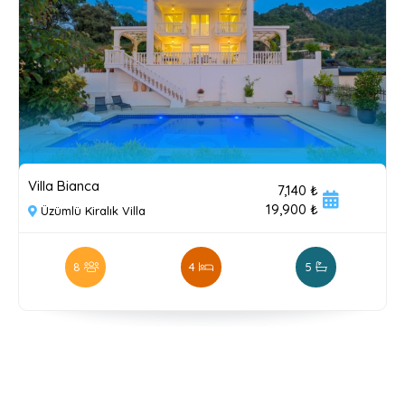
Villa Bianca
7,140 ₺
19,900 ₺
Üzümlü Kiralık Villa
8
4
5