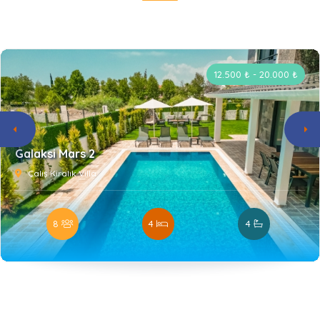
12.500 ₺ - 20.000 ₺
Galaksi Mars 2
Çalış Kiralık Villa
8
4
4