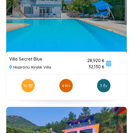
Villa Secret Blue
28,920 ₺
32,130 ₺
Hisarönü Kiralık Villa
12
6
3