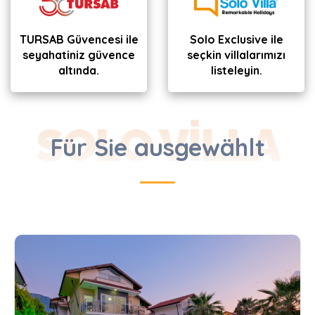
TURSAB Güvencesi ile
Solo Exclusive ile
seyahatiniz güvence
seçkin villalarımızı
altında.
listeleyin.
SOLO VILLA
Für Sie ausgewählt