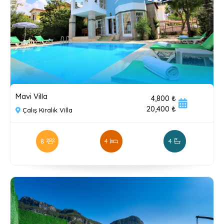
Mavi Villa
4,800 ₺
20,400 ₺
Çalış Kiralık Villa
8
4
4