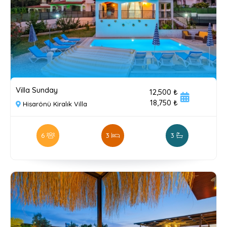
Villa Sunday
12,500 ₺
18,750 ₺
Hisarönü Kiralık Villa
6
3
3