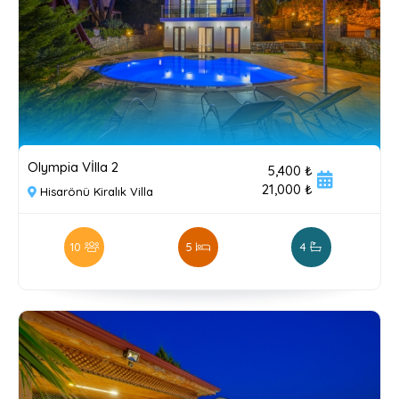
Olympia Vİlla 2
5,400 ₺
21,000 ₺
Hisarönü Kiralık Villa
10
5
4