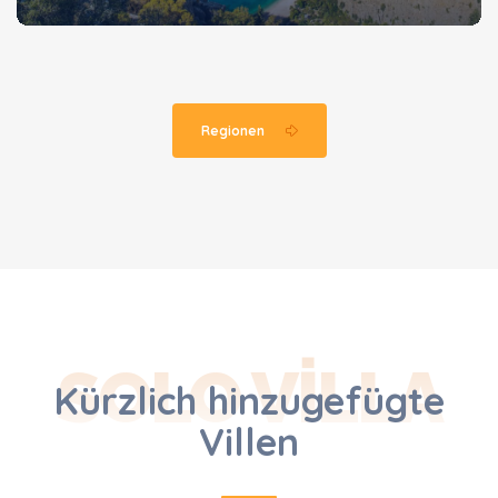
Regionen
SOLO VILLA
Kürzlich hinzugefügte
Villen