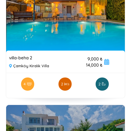
villa-beha 2
9,000 ₺
14,000 ₺
Çamköy Kiralık Villa
4
2
2