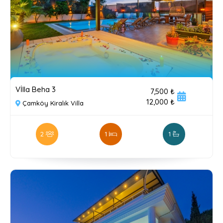
Vİlla Beha 3
7,500 ₺
12,000 ₺
Çamköy Kiralık Villa
2
1
1