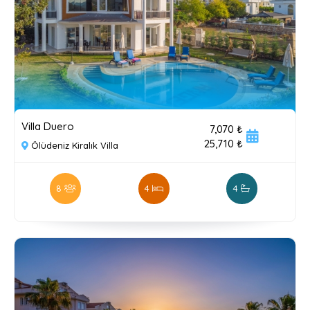
Villa Duero
7,070 ₺
25,710 ₺
Ölüdeniz Kiralık Villa
8
4
4