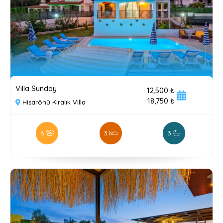
Villa Sunday
12,500 ₺
18,750 ₺
Hisarönü Kiralık Villa
6
3
3