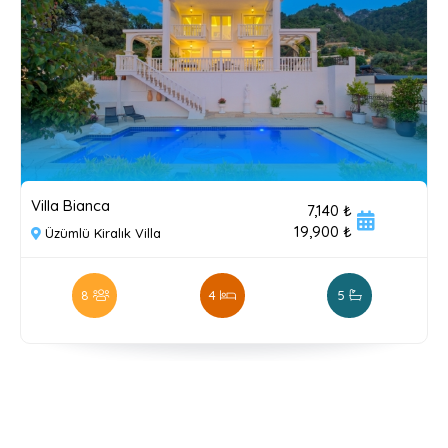
Villa Bianca
7,140 ₺
19,900 ₺
Üzümlü Kiralık Villa
8
4
5