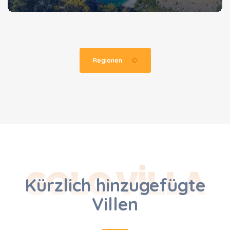
Regionen
SOLO VILLA
Kürzlich hinzugefügte
Villen