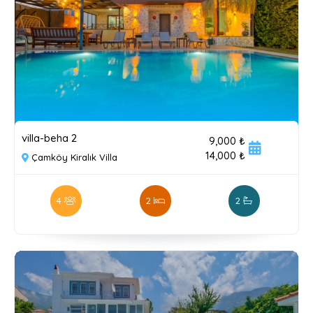
villa-beha 2
9,000 ₺
14,000 ₺
Çamköy Kiralık Villa
4
2
2