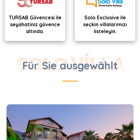
TURSAB Güvencesi ile
Solo Exclusive ile
seyahatiniz güvence
seçkin villalarımızı
altında.
listeleyin.
SOLO VILLA
Für Sie ausgewählt