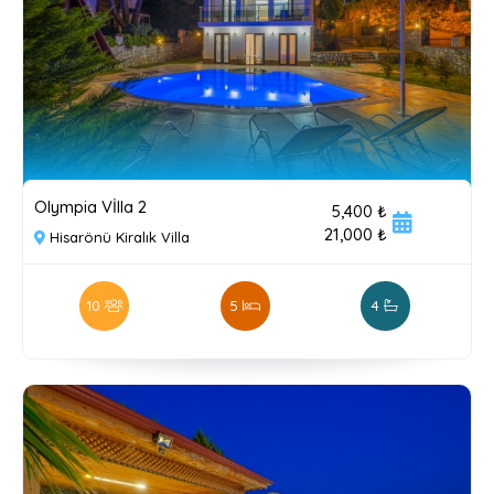
Olympia Vİlla 2
5,400 ₺
21,000 ₺
Hisarönü Kiralık Villa
10
5
4