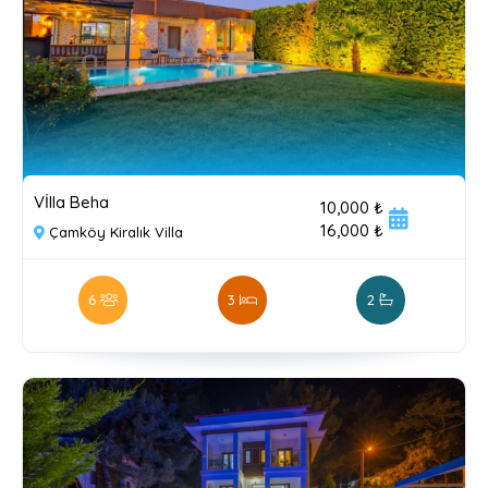
Vİlla Beha
10,000 ₺
16,000 ₺
Çamköy Kiralık Villa
6
3
2