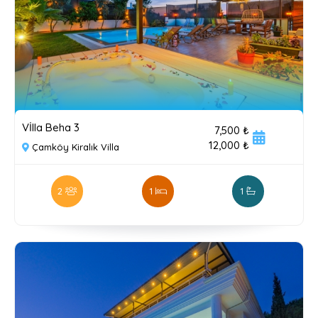
Vİlla Beha 3
7,500 ₺
12,000 ₺
Çamköy Kiralık Villa
2
1
1