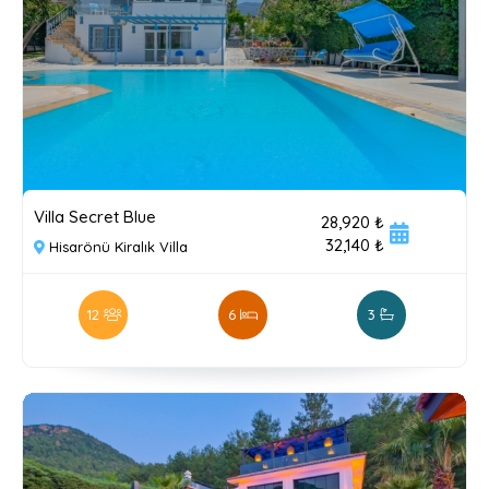
Villa Secret Blue
28,920 ₺
32,140 ₺
Hisarönü Kiralık Villa
12
6
3