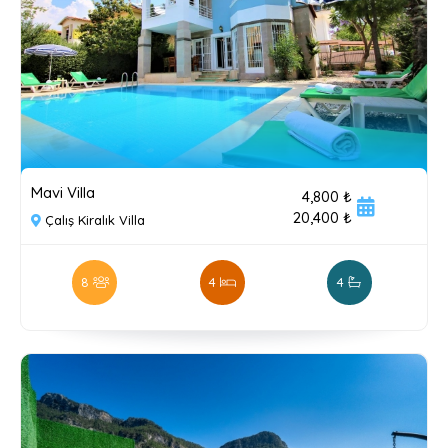
Mavi Villa
4,800 ₺
20,400 ₺
Çalış Kiralık Villa
8
4
4