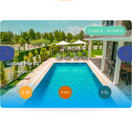
12.500 ₺ - 20.000 ₺
Galaksi Mars 2
Çalış Kiralık Villa
8
4
4