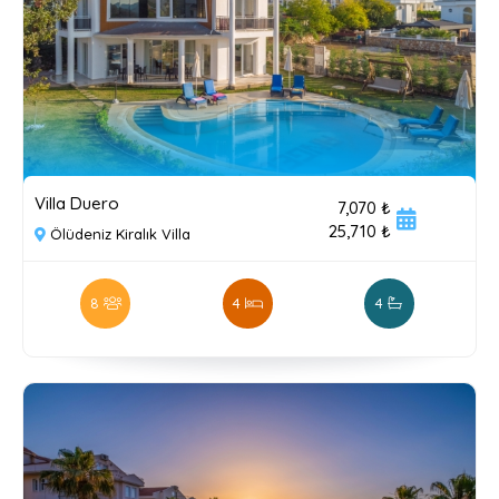
Villa Duero
7,070 ₺
25,710 ₺
Ölüdeniz Kiralık Villa
8
4
4