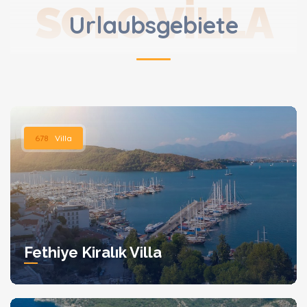
SOLO VILLA
Urlaubsgebiete
678
Villa
Fethiye Kiralık Villa