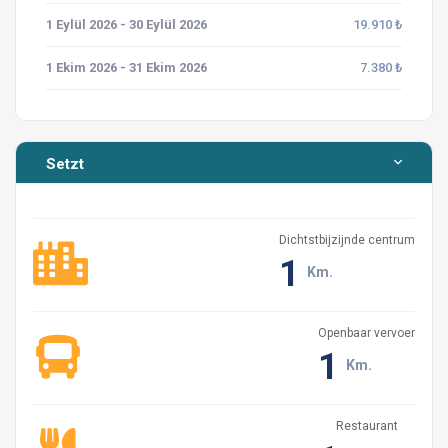
1 Eylül 2026 - 30 Eylül 2026
19.910 ₺
Wir bitten Sie, keinen Lärm zu machen und keine
sehr laute Musik zu hören, die Ihre Umgebung und die
1 Ekim 2026 - 31 Ekim 2026
7.380 ₺
Nachbarn um Sie herum stört.
Bitte rauchen Sie nicht in der Villa.
Setzt
Unsere Häuser dienen Ferienzwecken. Es wird nicht
für überfüllte Veranstaltungen wie Partys verwendet.
Sollten wir an Ihren besonderen Tagen jedoch keine
Dichtstbijzijnde centrum
Gäste in unserer Nachbarvilla haben, helfen wir Ihnen
1
Km.
gerne weiter.
Aus infrastrukturellen Gründen der Region sollte
Openbaar vervoer
darauf geachtet werden, dass keine Elektrogeräte
1
Km.
gleichzeitig betrieben werden. Stellen Sie sicher, dass
die Klimaanlagen ausgeschaltet sind, wenn Sie das Haus
verlassen, um Energie zu sparen. Andernfalls könnten
Restaurant
auch unsere anderen Villa-Gäste einem möglichen