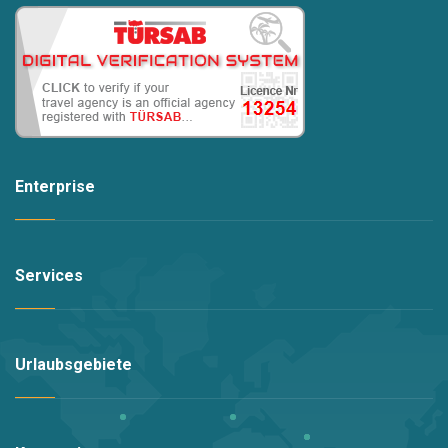
Reinigungsfirma in unserer Region für unsere
geschätzten Kunden gereinigt und sauber an unsere
geschätzten Kunden geliefert.
Zusätzliche Reinigung und Wäschewechsel sind gegen
Gebühr verfügbar.
Am Eingang der Villa wird Ihnen eine bestimmte
Enterprise
Kaution abgenommen. Nachdem festgestellt wurde,
dass bei den am Ausgang der Villa durchgeführten
Schecks kein Verlust vorliegt, wird Ihnen diese Gebühr
am Ausgang zurückerstattet. Größere Schäden können
Services
Sie auf die Kaution geltend machen, sofern wir Ihnen die
Rechnung vorlegen.
Urlaubsgebiete
Wir haben während der Arbeitszeit einen Mitarbeiter,
der Ihnen bei Ihren Problemen und Bedürfnissen
während Ihres Aufenthalts behilflich ist. Bei Problemen
oder Fragen können Sie unsere Mitarbeiter während der