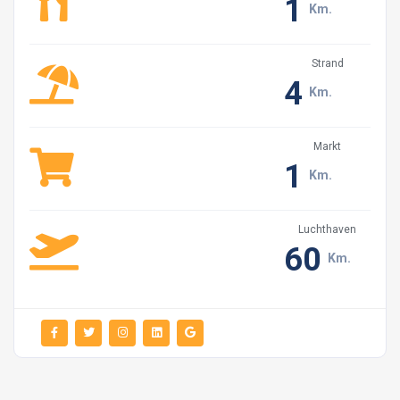
1
Km.
Stromausfall ausgesetzt sein.
Wir lieben unsere kleinen Freunde. Da jedoch die
Strand
4
Aussicht und die Einrichtung des Hauses nicht für ihre
Km.
Unterkunft geeignet sind, können wir, sofern nicht
anders angegeben, keine Haustiere in unseren Villen
aufnehmen.
Markt
1
Km.
Wir bitten Sie, unseren Müll nicht zu sammeln und in
die nächsten Mülltonnen oder Mülleimer in der
Luchthaven
Umgebung zu werfen. So halten wir unsere Umwelt
60
sauber und schützen sie vor Verschmutzung.
Km.
Alle Villen verfügen über einen Warmwasserspeicher
von ca. 160 Litern, der mit Solarenergie beheizt wird. Wir
erinnern Sie daran, dass wir nicht für Probleme
verantwortlich sind, die durch den Mangel an heißem
Wasser aufgrund übermäßigen Verbrauchs von heißem