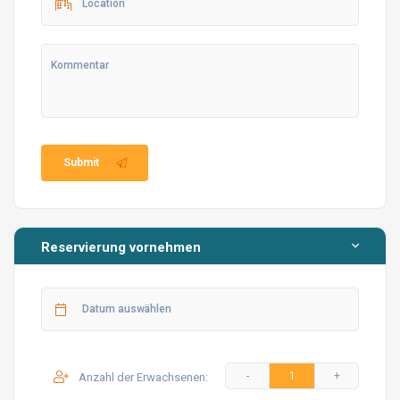
erreichen, die wir für Sie vorbereitet haben und deren
Links wir unten geteilt haben.
Buchten und Strände in Fethiye
Submit
Sehenswürdigkeiten in Fethiye
Reservierung vornehmen
Restaurants und Bars
Worauf sollten wir in unserer Wohnung achten?
Anzahl der Erwachsenen: