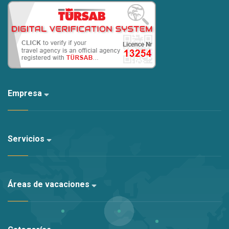
Le rogamos que utilice los productos textiles
(toallas, sábanas, etc.) y el equipamiento de la villa con la
misma limpieza y cuidado que en casa. No use toallas de
baño como toallas de playa (no las use en hamacas).
Nuestras villas son limpiadas por la mejor
Empresa
empresa de limpieza de nuestra región para nuestros
valiosos clientes y entregadas a nuestros valiosos
clientes de manera limpia.
Servicios
La limpieza adicional y el cambio de sábanas se realizan
por una tarifa.
Áreas de vacaciones
Se toma una cierta cantidad de depósito de usted
en la entrada de la villa. Después de que se determine
que no hay pérdida en los controles realizados a la salida
de la villa, se le devuelve esta tarifa a la salida. Usted