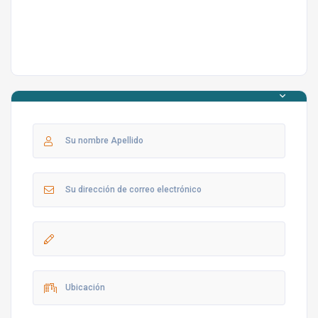
Características destacadas:
Villa conservadora / protegida
Ideal para luna de miel
Jacuzzi
Piscina infantil
Jardín amplio
Gran piscina
Cerca del centro
Cerca del mar
Nota: No se aceptan mascotas en esta villa.
Actividades y lugares para visitar
Puede obtener información y asistencia para la compra
de boletos de nuestro representante o nuestro personal
de guías locales, quienes le brindan servicios especiales
con respecto a las actividades, actividades y lugares
para visitar en Fethiye. Puede ver nuestro video
promocional preparado para usted
haciendo clic en el