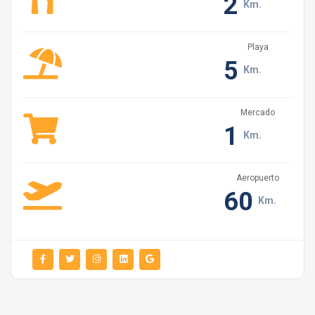
2
Km.
Sin embargo, si no tenemos invitados en nuestra villa
vecina en sus días especiales, nos gustaría ayudarlo.
Playa
5
Km.
Debido a las razones derivadas de la infraestructura
de la región, se debe tener cuidado de no operar los
aparatos eléctricos al mismo tiempo. Asegúrese de que
Mercado
1
los acondicionadores de aire estén apagados cuando
Km.
salga de la casa para ahorrar energía. De lo contrario,
nuestros otros huéspedes de la villa también pueden
Aeropuerto
estar expuestos a un posible corte de energía.
60
Km.
Amamos a nuestros pequeños amigos. Sin embargo,
dado que el paisaje y el interior de la casa no son
adecuados para su alojamiento, no podemos aceptar
mascotas en nuestras villas a menos que se indique lo
contrario.
Le pedimos amablemente que no recolecte nuestra