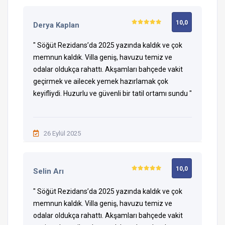
Bahías y Playas en Fethiye
10,0
Derya Kaplan
" Söğüt Rezidans’da 2025 yazında kaldık ve çok
memnun kaldık. Villa geniş, havuzu temiz ve
Lugares para visitar en Fethiye
odalar oldukça rahattı. Akşamları bahçede vakit
geçirmek ve ailecek yemek hazırlamak çok
keyifliydi. Huzurlu ve güvenli bir tatil ortamı sundu "
Restaurante y Bares
26 Eylül 2025
10,0
Selin Arı
¿A qué debemos prestar atención en nuestro
apartamento?
" Söğüt Rezidans’da 2025 yazında kaldık ve çok
memnun kaldık. Villa geniş, havuzu temiz ve
Para obtener información más detallada, puede ver el
odalar oldukça rahattı. Akşamları bahçede vakit
manual de usuario de la villa
haciendo clic en el enlace.