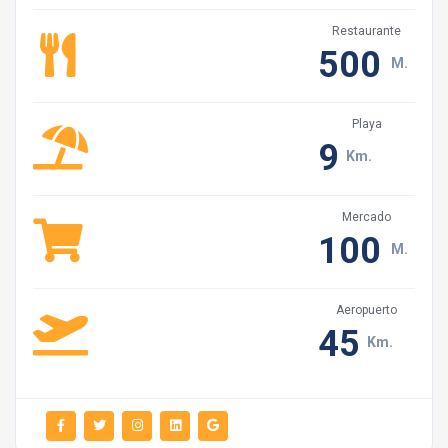
Restaurante
500
M.
Playa
9
Km.
Mercado
100
M.
Aeropuerto
45
Km.