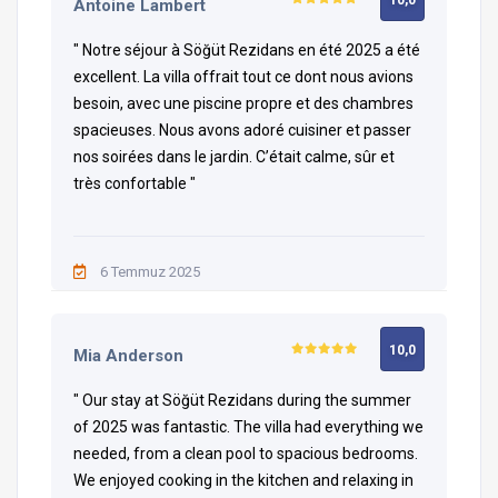
10,0
Antoine Lambert
necesitar en su estadía para recibirlos a ustedes,
nuestros valiosos huéspedes, de la mejor manera
" Notre séjour à Söğüt Rezidans en été 2025 a été
posible y asegurarnos de que tengan unas vacaciones
excellent. La villa offrait tout ce dont nous avions
perfectas.
besoin, avec une piscine propre et des chambres
spacieuses. Nous avons adoré cuisiner et passer
Estaremos encantados de que compartas tus
nos soirées dans le jardin. C’était calme, sûr et
sugerencias y opiniones con nosotros.
très confortable "
Gracias por su comprensión, le deseamos unas buenas
vacaciones.
6 Temmuz 2025
10,0
Mia Anderson
" Our stay at Söğüt Rezidans during the summer
of 2025 was fantastic. The villa had everything we
needed, from a clean pool to spacious bedrooms.
We enjoyed cooking in the kitchen and relaxing in