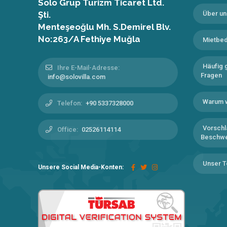
Solo Grup Turizm Ticaret Ltd.
Şti.
Über un
Menteşeoğlu Mh. S.Demirel Blv.
No:263/A Fethiye Muğla
Mietbe
Häufig g
Ihre E-Mail-Adresse:
Fragen
info@solovilla.com
Warum 
Telefon:
+90 5337328000
Vorschl
Office:
02526114114
Beschw
Unser 
Unsere Social Media-Konten: