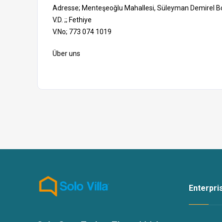
Adresse; Menteşeoğlu Mahallesi, Süleyman Demirel Bou
V.D. ;; Fethiye
V.No; 773 074 1019
Über uns
Enterpr