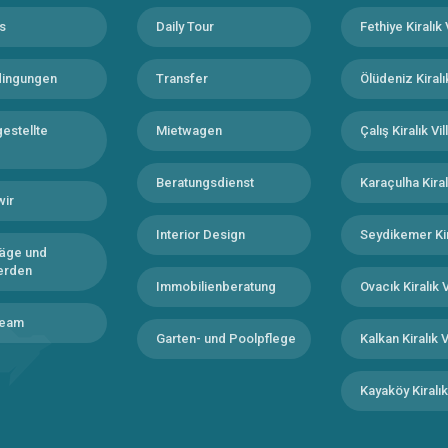
s
Daily Tour
Fethiye Kiralık 
dingungen
Transfer
Ölüdeniz Kiralık
estellte
Mietwagen
Çalış Kiralık Vil
Beratungsdienst
Karaçulha Kiralı
wir
Interior Design
Seydikemer Kira
äge und
erden
Immobilienberatung
Ovacık Kiralık V
Team
Garten- und Poolpflege
Kalkan Kiralık V
Kayaköy Kiralık 