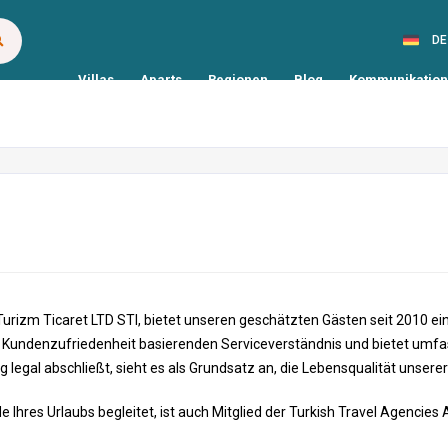
DE
Villas
Aparts
Regionen
Blog
Kommunikation
 Turizm Ticaret LTD STI, bietet unseren geschätzten Gästen seit 2010 ei
 Kundenzufriedenheit basierenden Serviceverständnis und bietet umfas
 legal abschließt, sieht es als Grundsatz an, die Lebensqualität unser
nde Ihres Urlaubs begleitet, ist auch Mitglied der Turkish Travel Agenc