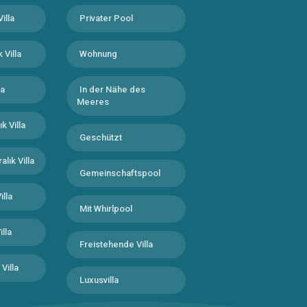
Villa
Privater Pool
 Villa
Wohnung
la
In der Nähe des
Meeres
k Villa
Geschützt
lık Villa
Gemeinschaftspool
illa
Mit Whirlpool
illa
Freistehende Villa
Villa
Luxusvilla