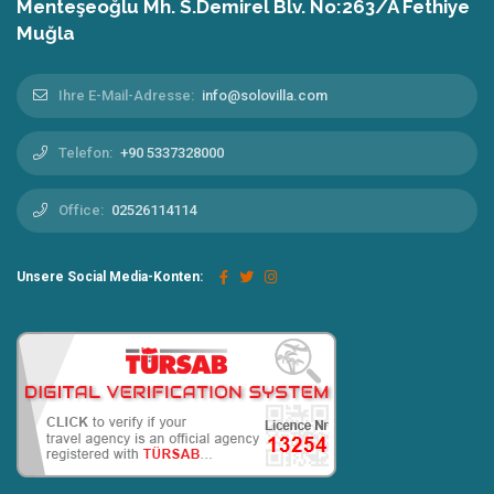
Menteşeoğlu Mh. S.Demirel Blv. No:263/A Fethiye
Muğla
Ihre E-Mail-Adresse:
info@solovilla.com
Telefon:
+90 5337328000
Office:
02526114114
Unsere Social Media-Konten: