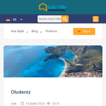
DE
Ana Sayfa
Blog
Oludeniz
Share
Oludeniz
isak
18 Şubat 2023
5518