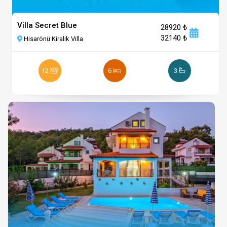
Villa Secret Blue
28920 ₺
32140 ₺
Hisarönü Kiralık Villa
12
6
3