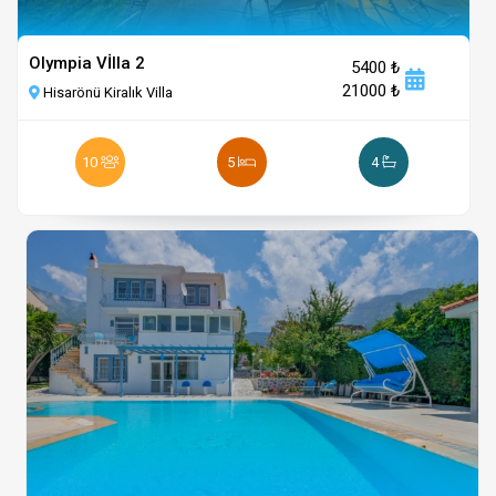
Olympia Vİlla 2
5400 ₺
21000 ₺
Hisarönü Kiralık Villa
10
5
4