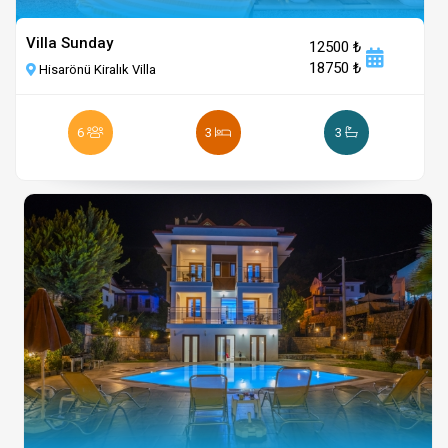
Villa Sunday
12500 ₺
18750 ₺
Hisarönü Kiralık Villa
6
3
3