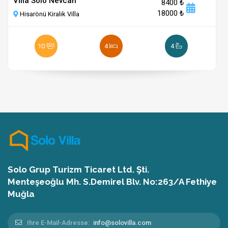
Vİlla Solo Nevcan
8400 ₺
18000 ₺
Hisarönü Kiralık Villa
10
4
4
Solo Grup Turizm Ticaret Ltd. Şti.
Menteşeoğlu Mh. S.Demirel Blv. No:263/A Fethiye
Muğla
Ihre E-Mail-Adresse:
info@solovilla.com