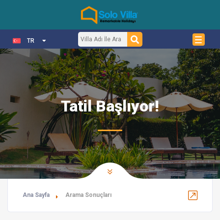
TR
Tatil Başlıyor!
Ana Sayfa
Arama Sonuçları