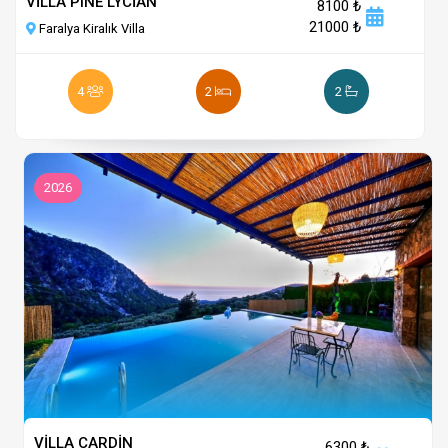
VİLLA PINE LYCİAN
8100 ₺
21000 ₺
Faralya Kiralık Villa
4
2
2
2026
VİLLA CARDİN
6300 ₺