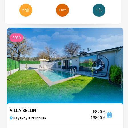
2
1
1
2026
VİLLA BELLINI
5820 ₺
13800 ₺
Kayaköy Kiralık Villa