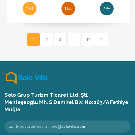
2
1
2
1
2
3
...
10
11
Solo Grup Turizm Ticaret Ltd. Şti.
Menteşeoğlu Mh. S.Demirel Blv. No:263/A Fethiye
Muğla
E-posta adresiniz:
info@solovilla.com