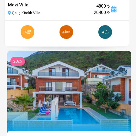
Mavi Villa
4800 ₺
20400 ₺
Çalış Kiralık Villa
8
4
4
2026