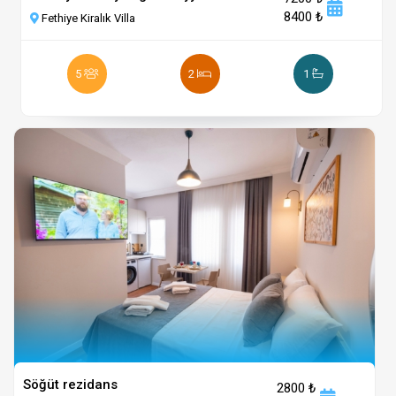
8400 ₺
Fethiye Kiralık Villa
5
2
1
Söğüt rezidans
2800 ₺