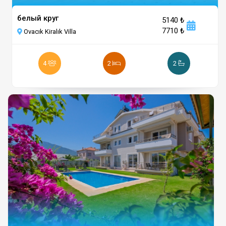
белый круг
5140 ₺
7710 ₺
Ovacık Kiralık Villa
4
2
2