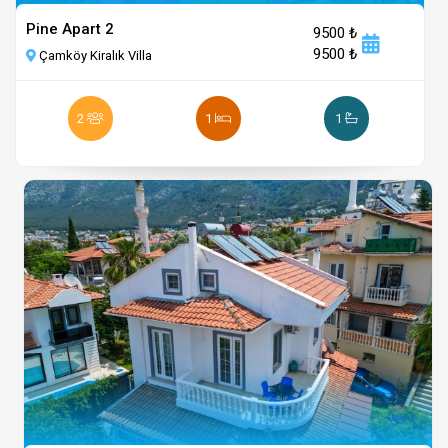
Pine Apart 2
9500 ₺
9500 ₺
Çamköy Kiralık Villa
2
1
1