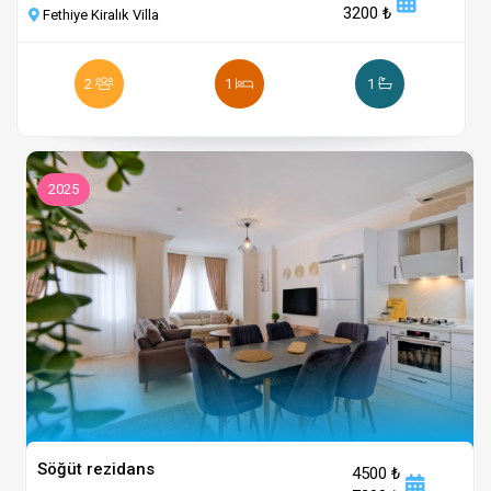
3200 ₺
Fethiye Kiralık Villa
2
1
1
2025
Söğüt rezidans
4500 ₺