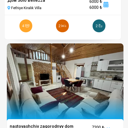
Дом Solo Bellezza
6000 ₺
6000 ₺
Fethiye Kiralık Villa
4
2
2
nastoyashchiy zagorodnyy dom
7200 ₺