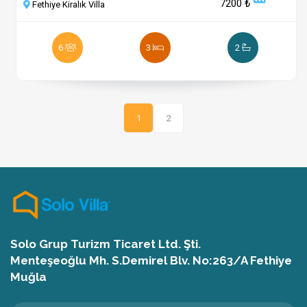
7200 ₺
Fethiye Kiralık Villa
6
3
2
1
2
Solo Grup Turizm Ticaret Ltd. Şti.
Menteşeoğlu Mh. S.Demirel Blv. No:263/A Fethiye
Muğla